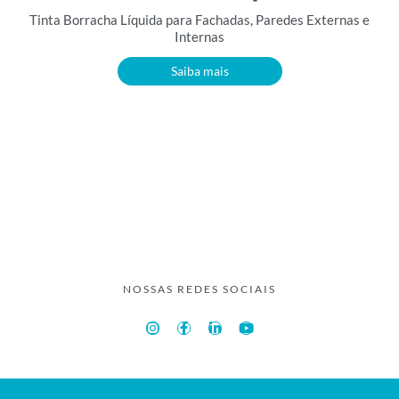
Tinta Borracha Líquida para Fachadas, Paredes Externas e
Internas
Saiba mais
NOSSAS REDES SOCIAIS
I
F
L
Y
n
a
i
o
s
c
n
u
t
e
k
t
a
b
e
u
g
o
d
b