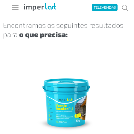
Ir
TELEVENDAS
para
o
Encontramos os seguintes resultados
A imperlast
Seja um Aplicador
Área do Cliente
Tira-Dúvidas
para
o que precisa:
conteúdo