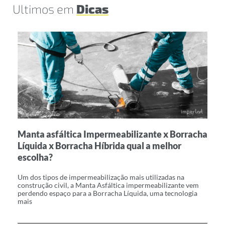
Ultimos em
Dicas
Manta asfáltica Impermeabilizante x Borracha
V
Líquida x Borracha Híbrida qual a melhor
e
escolha?
O 
é 
Um dos tipos de impermeabilização mais utilizadas na
em
construção civil, a Manta Asfáltica impermeabilizante vem
re
perdendo espaço para a Borracha Líquida, uma tecnologia
mais