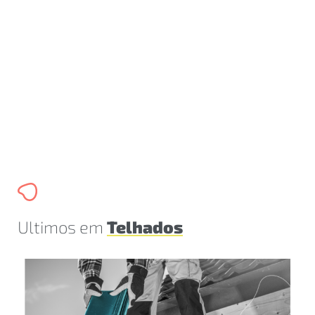
t
Um
um
el
Ultimos em
Telhados