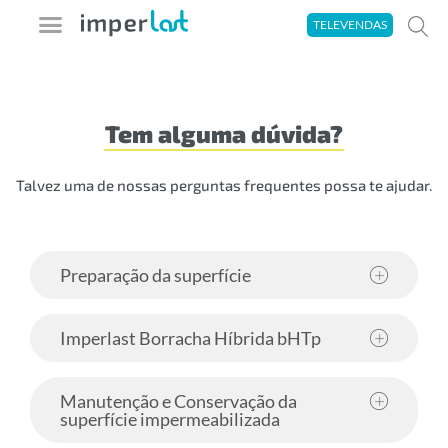
Ir
TELEVENDAS
para
o
A imperlast
Seja um Aplicador
Área do Cliente
Tira-Dúvidas
conteúdo
Tem alguma dúvida?
Talvez uma de nossas perguntas frequentes possa te ajudar.
Preparação da superfície
Imperlast Borracha Híbrida bHTp
Manutenção e Conservação da
superfície impermeabilizada