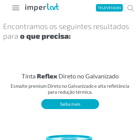
Ir
TELEVENDAS
para
o
Encontramos os seguintes resultados
A imperlast
Seja um Aplicador
Área do Cliente
Tira-Dúvidas
para
o que precisa:
conteúdo
Tinta
Reflex
Direto no Galvanizado
Esmalte premium Direto no Galvanizado e alta refletância
para redução térmica.
Saiba mais