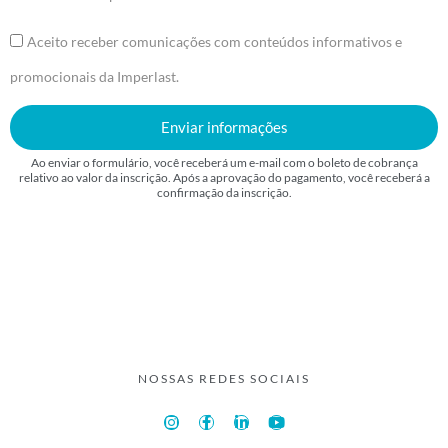
Aceito receber comunicações com conteúdos informativos e
promocionais da Imperlast.
Enviar informações
Ao enviar o formulário, você receberá um e-mail com o boleto de cobrança
relativo ao valor da inscrição. Após a aprovação do pagamento, você receberá a
confirmação da inscrição.
NOSSAS REDES SOCIAIS
I
F
L
Y
n
a
i
o
s
c
n
u