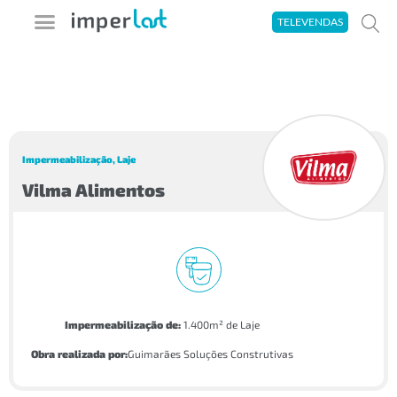
Ir
TELEVENDAS
para
o
A imperlast
Seja um Aplicador
Área do Cliente
Tira-Dúvidas
conteúdo
Impermeabilização
,
Laje
Vilma Alimentos
Impermeabilização de:
1.400m² de Laje
Obra realizada por:
Guimarães Soluções Construtivas