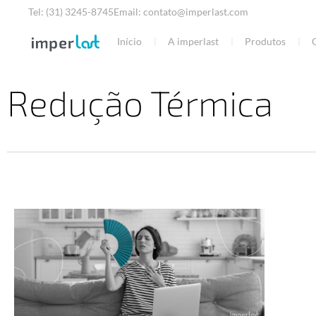
Ir
Tel: (31) 3245-8745
Email: contato@imperlast.com
para
Início
A imperlast
Produtos
o
conteúdo
Redução Térmica