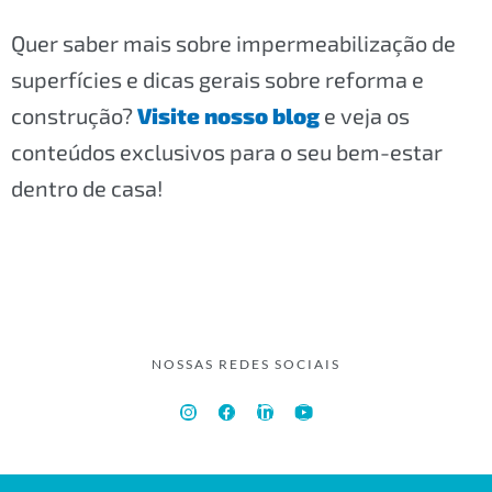
Quer saber mais sobre impermeabilização de
superfícies e dicas gerais sobre reforma e
construção?
Visite nosso blog
e veja os
conteúdos exclusivos para o seu bem-estar
dentro de casa!
NOSSAS REDES SOCIAIS
I
F
L
Y
n
a
i
o
s
c
n
u
t
e
k
t
a
b
e
u
g
o
d
b