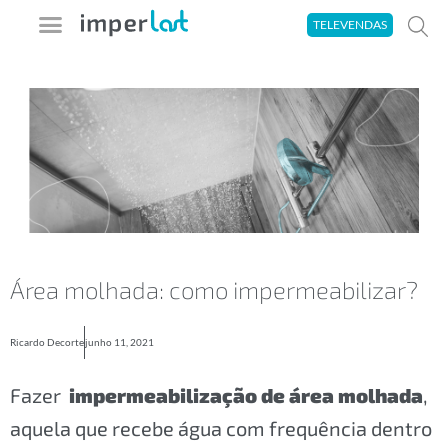
Ir
TELEVENDAS
para
o
A imperlast
Seja um Aplicador
Área do Cliente
Tira-Dúvidas
conteúdo
Área molhada: como impermeabilizar?
Ricardo Decorte
junho 11, 2021
Fazer
impermeabilização de área molhada
,
aquela que recebe água com frequência dentro