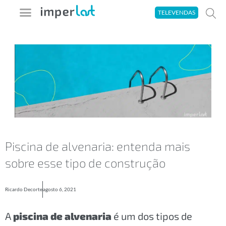
Ir
TELEVENDAS
para
o
A imperlast
Seja um Aplicador
Área do Cliente
Tira-Dúvidas
conteúdo
Piscina de alvenaria: entenda mais
sobre esse tipo de construção
Ricardo Decorte
agosto 6, 2021
A
piscina de alvenaria
é um dos tipos de