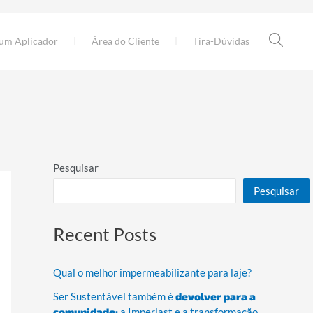
 um Aplicador
Área do Cliente
Tira-Dúvidas
Pesquisar
Pesquisar
Recent Posts
Qual o melhor impermeabilizante para laje?
Ser Sustentável também é
devolver para a
comunidade:
a Imperlast e a transformação