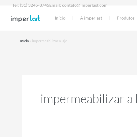
Ir
Tel: (31) 3245-8745
Email: contato@imperlast.com
para
Início
A imperlast
Produtos
o
conteúdo
Início
»
impermeabilizar a laje
impermeabilizar a 