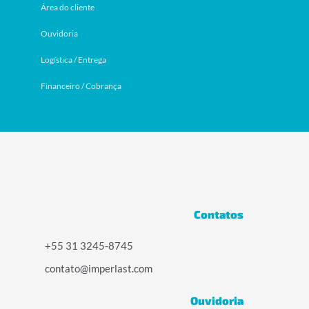
Área do cliente
Ouvidoria
Logística / Entrega
Financeiro / Cobrança
Contatos
+55 31 3245-8745
contato@imperlast.com
Ouvidoria