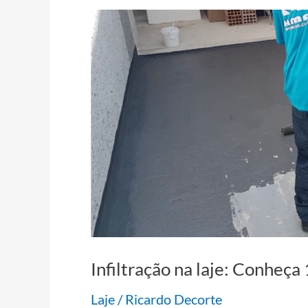
Infiltração
na
laje:
Conheça
10
benefícios
da
borracha
líquida
Infiltração na laje: Conheça
Laje
/
Ricardo Decorte