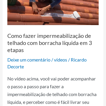
de
telhado
com
borracha
Como fazer impermeabilização de
líquida
telhado com borracha líquida em 3
em
etapas
3
Deixe um comentário
/
vídeos
/
Ricardo
etapas
Decorte
No vídeo acima, você vai poder acompanhar
o passo a passo para fazer a
impermeabilização de telhado com borracha
líquida, e perceber como é fácil livrar seu