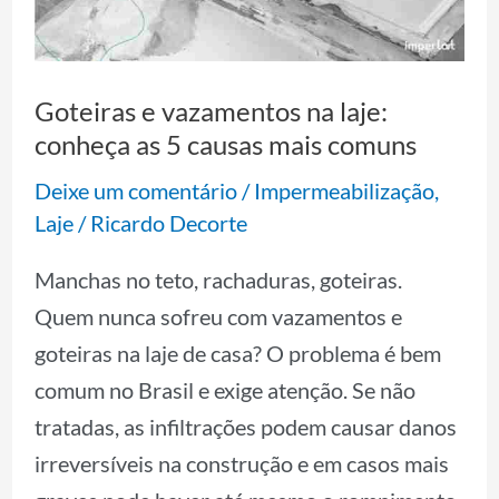
laje:
conheça
as
Goteiras e vazamentos na laje:
5
conheça as 5 causas mais comuns
causas
Deixe um comentário
/
Impermeabilização
,
mais
Laje
/
Ricardo Decorte
comuns
Manchas no teto, rachaduras, goteiras.
Quem nunca sofreu com vazamentos e
goteiras na laje de casa? O problema é bem
comum no Brasil e exige atenção. Se não
tratadas, as infiltrações podem causar danos
irreversíveis na construção e em casos mais